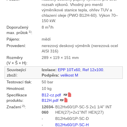
rozsah výkonů. Vhodný pro menší
výměníkové stanice tepla, ohřev TUV a
chlazení oleje (PWO B12H-60). Výkon 70–
150 kW.
3
Doporučený
8 m
/h
1)
max. průtok
:
Pájeno:
mědí
Provedení:
nerezový deskový výměník (nerezová ocel
AISI 316)
Rozměry
289 × 119 × 151 mm
(V × Š × H):
Související
Izolace:
EPP 10Tx60
,
Ref 12x100
.
zboží:
Podpěra:
velikost M
Testovací tlak:
50 bar
Hmotnost:
10 kg
Specifikace
B12-cz.pdf
produktu:
B12H.pdf
2)
Značení
:
12034-
B12Hx60/1P-SC-S 2x1 1/4" INT
060
HEX(27)+2x1"INT HEX(27)
-
B12Hx60/1P-SC-D
-
B12Hx60/1P-SC-H