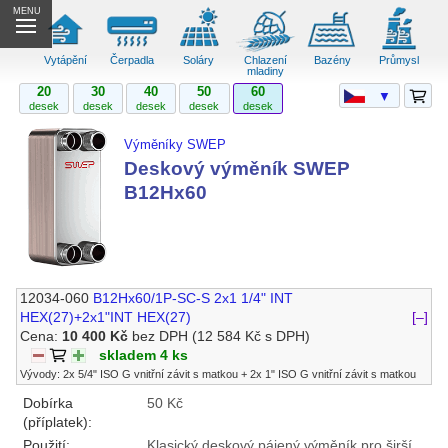
MENU
Vytápění
Čerpadla
Soláry
Chlazení
Bazény
Průmysl
mladiny
20
30
40
50
60
▼
desek
desek
desek
desek
desek
Výměníky SWEP
Deskový výměník SWEP
B12Hx60
12034-060
B12Hx60/1P-SC-S 2x1 1/4" INT
HEX(27)+2x1"INT HEX(27)
[–]
Cena:
10 400 Kč
bez DPH
(12 584 Kč s DPH)
skladem 4 ks
Vývody: 2x 5/4" ISO G vnitřní závit s matkou + 2x 1" ISO G vnitřní závit s matkou
Dobírka
50 Kč
(příplatek):
Použití:
Klasický deskový pájený výměník pro širší