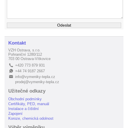
Kontakt
VZH Ostrava, s.r.o.
Pohraniční 1280/112
703 00 Ostrava-Vítkovice
+420 773 879 931
L
+44 74 9187 2667
E
info@vymeniky-tepla.cz
B
prodej@vymeniky-tepla.cz
Užitečné odkazy
Obchodní podmínky
Certifikáty, PED, manuál
Instalace a čištění
Zapojení
Koroze, chemická odolnost
Výběr výměníku