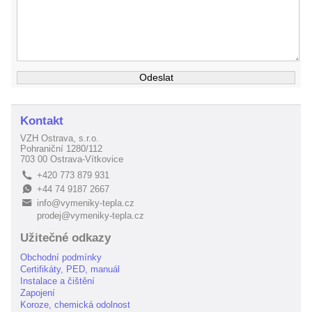
Kontakt
VZH Ostrava, s.r.o.
Pohraniční 1280/112
703 00 Ostrava-Vítkovice
+420 773 879 931
L
+44 74 9187 2667
E
info@vymeniky-tepla.cz
B
prodej@vymeniky-tepla.cz
Užitečné odkazy
Obchodní podmínky
Certifikáty, PED, manuál
Instalace a čištění
Zapojení
Koroze, chemická odolnost