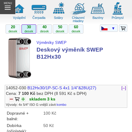
MENU
Vytápění
Čerpadla
Soláry
Chlazení
Bazény
Průmysl
mladiny
20
30
40
50
60
▼
desek
desek
desek
desek
desek
Výměníky SWEP
Deskový výměník SWEP
B12Hx30
14052-030
B12Hx30/1P-SC-S 4x1 1/4"&28U(27)
[–]
Cena:
7 100 Kč
bez DPH
(8 591 Kč s DPH)
skladem 3 ks
Vývody: 4x 5/4" ISO G vnější závit
kombo
Dopravné +
100 Kč
balné:
Dobírka
50 Kč
(příplatek):