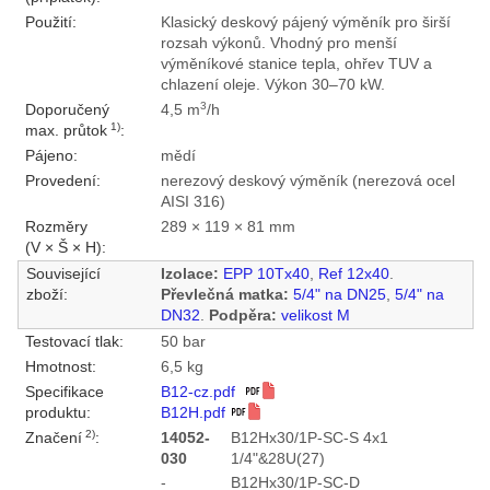
Použití:
Klasický deskový pájený výměník pro širší
rozsah výkonů. Vhodný pro menší
výměníkové stanice tepla, ohřev TUV a
chlazení oleje. Výkon 30–70 kW.
3
Doporučený
4,5 m
/h
1)
max. průtok
:
Pájeno:
mědí
Provedení:
nerezový deskový výměník (nerezová ocel
AISI 316)
Rozměry
289 × 119 × 81 mm
(V × Š × H):
Související
Izolace:
EPP 10Tx40
,
Ref 12x40
.
zboží:
Převlečná matka:
5/4" na DN25
,
5/4" na
DN32
.
Podpěra:
velikost M
Testovací tlak:
50 bar
Hmotnost:
6,5 kg
Specifikace
B12-cz.pdf
produktu:
B12H.pdf
2)
Značení
:
14052-
B12Hx30/1P-SC-S 4x1
030
1/4"&28U(27)
-
B12Hx30/1P-SC-D