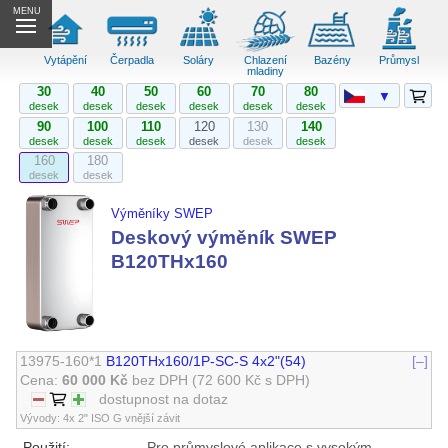
MENU
Vytápění
Čerpadla
Soláry
Chlazení
Bazény
Průmysl
mladiny
30
40
50
60
70
80
▼
desek
desek
desek
desek
desek
desek
90
100
110
120
130
140
desek
desek
desek
desek
desek
desek
160
180
desek
desek
Výměníky SWEP
Deskový výměník SWEP
B120THx160
13975-160*1
B120THx160/1P-SC-S 4x2"(54)
[–]
Cena:
60 000 Kč
bez DPH
(72 600 Kč s DPH)
dostupnost na dotaz
Vývody: 4x 2" ISO G vnější závit
Použití:
Pro průmyslové aplikace s vysokým