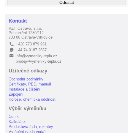
Kontakt
VZH Ostrava, s.r.o.
Pohraniční 1280/112
703 00 Ostrava-Vítkovice
+420 773 879 931
L
+44 74 9187 2667
E
info@vymeniky-tepla.cz
B
prodej@vymeniky-tepla.cz
Užitečné odkazy
Obchodní podmínky
Certifikáty, PED, manuál
Instalace a čištění
Zapojení
Koroze, chemická odolnost
Výběr výměníku
Ceník
Kalkulátor
Produktová řada, rozměry
Vytápění (voda-voda)