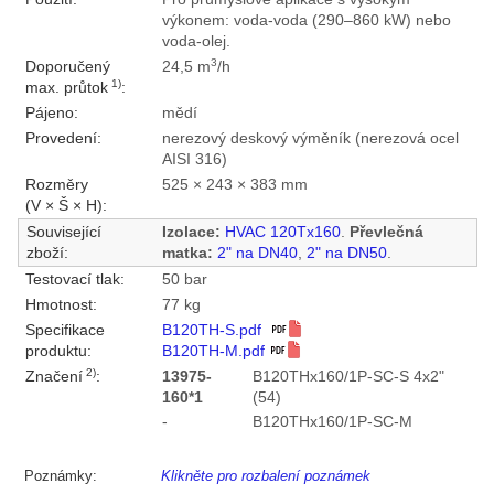
výkonem: voda-voda (290–860 kW) nebo
voda-olej.
3
Doporučený
24,5 m
/h
1)
max. průtok
:
Pájeno:
mědí
Provedení:
nerezový deskový výměník (nerezová ocel
AISI 316)
Rozměry
525 × 243 × 383 mm
(V × Š × H):
Související
Izolace:
HVAC 120Tx160
.
Převlečná
zboží:
matka:
2" na DN40
,
2" na DN50
.
Testovací tlak:
50 bar
Hmotnost:
77 kg
Specifikace
B120TH-S.pdf
produktu:
B120TH-M.pdf
2)
Značení
:
13975-
B120THx160/1P-SC-S 4x2"
160*1
(54)
-
B120THx160/1P-SC-M
Poznámky:
Klikněte pro rozbalení poznámek