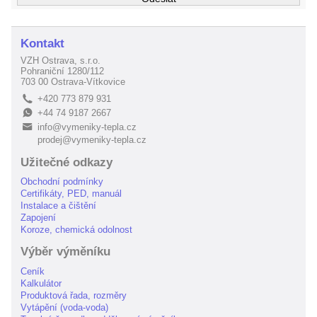
Kontakt
VZH Ostrava, s.r.o.
Pohraniční 1280/112
703 00 Ostrava-Vítkovice
+420 773 879 931
L
+44 74 9187 2667
E
info@vymeniky-tepla.cz
B
prodej@vymeniky-tepla.cz
Užitečné odkazy
Obchodní podmínky
Certifikáty, PED, manuál
Instalace a čištění
Zapojení
Koroze, chemická odolnost
Výběr výměníku
Ceník
Kalkulátor
Produktová řada, rozměry
Vytápění (voda-voda)