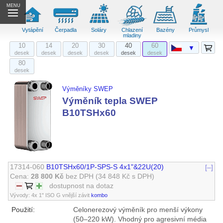
MENU
Vytápění
Čerpadla
Soláry
Chlazení
Bazény
Průmysl
mladiny
10
14
20
30
40
60
▼
desek
desek
desek
desek
desek
desek
80
desek
Výměníky SWEP
Výměník tepla SWEP
B10TSHx60
17314-060
B10TSHx60/1P-SPS-S 4x1"&22U(20)
[–]
Cena:
28 800 Kč
bez DPH
(34 848 Kč s DPH)
dostupnost na dotaz
Vývody: 4x 1" ISO G vnější závit
kombo
Použití:
Celonerezový výměník pro menší výkony
(50–220 kW). Vhodný pro agresivní média