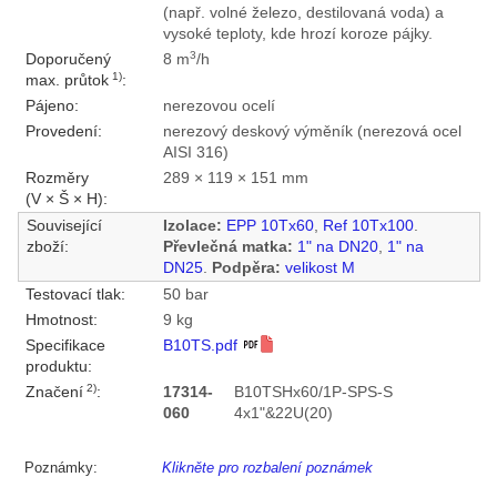
(např. volné železo, destilovaná voda) a
vysoké teploty, kde hrozí koroze pájky.
3
Doporučený
8 m
/h
1)
max. průtok
:
Pájeno:
nerezovou ocelí
Provedení:
nerezový deskový výměník (nerezová ocel
AISI 316)
Rozměry
289 × 119 × 151 mm
(V × Š × H):
Související
Izolace:
EPP 10Tx60
,
Ref 10Tx100
.
zboží:
Převlečná matka:
1" na DN20
,
1" na
DN25
.
Podpěra:
velikost M
Testovací tlak:
50 bar
Hmotnost:
9 kg
Specifikace
B10TS.pdf
produktu:
2)
Značení
:
17314-
B10TSHx60/1P-SPS-S
060
4x1"&22U(20)
Poznámky:
Klikněte pro rozbalení poznámek