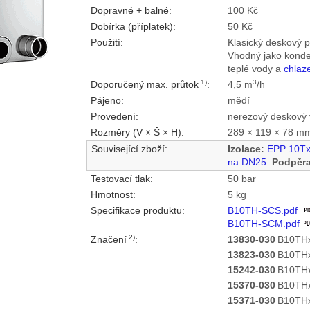
Dopravné + balné:
100 Kč
Dobírka (příplatek):
50 Kč
Použití:
Klasický deskový 
Vhodný jako konde
teplé vody a
chlaze
1)
3
Doporučený max. průtok
:
4,5 m
/h
Pájeno:
mědí
Provedení:
nerezový deskový 
Rozměry (V × Š × H):
289 × 119 × 78 m
Související zboží:
Izolace:
EPP 10T
na DN25
.
Podpěra
Testovací tlak:
50 bar
Hmotnost:
5 kg
Specifikace produktu:
B10TH-SCS.pdf
B10TH-SCM.pdf
2)
Značení
:
13830-030
B10THx
13823-030
B10THx
15242-030
B10THx
15370-030
B10THx
15371-030
B10THx