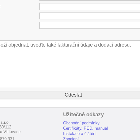
:
Užitečné odkazy
s.r.o.
Obchodní podmínky
80/112
Certifikáty, PED, manuál
a-Vítkovice
Instalace a čištění
 879 931
Zapojení