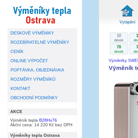
Vytápění
DESKOVÉ VÝMĚNÍKY
10
desek
de
ROZEBÍRATELNÉ VÝMĚNÍKY
70
CENÍK
desek
de
Výměníky SWE
ONLINE VÝPOČET
Výměník 
POPTÁVKA, OBJEDNÁVKA
ROZMĚRY VÝMĚNÍKŮ
KONTAKT
OBCHODNÍ PODMÍNKY
AKCE
Výměník tepla
B28Hx76
Akční cena: 14 220 Kč bez DPH
Výměníky tepla Ostrava