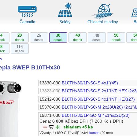
Čerpadla
Soláry
Chlazení mladiny
B
14
20
26
30
40
48
50
5
sek
desek
desek
desek
desek
desek
desek
des
78
116
sek
desek
P
tepla SWEP B10THx30
13830-030
B10THx30/1P-SC-S 4x1"(45)
13823-030
B10THx30/1P-SC-S 2x1"INT HEX+2x3
15242-030
B10THx30/1P-SC-S 4x1"INT HEX(27)
15370-030
B10THx30/1P-SC-M 2x28U(20)+2x1"&
15371-030
B10THx30/1P-SC-M 4x1"&22U(20)
Cena:
6 000 Kč
bez DPH
(7 260 Kč s DPH)
skladem >5 ks
Vývody: 4x ISO G 1" vnější závit
kombo
(20 mm)