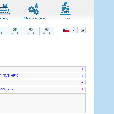
azény
Chladiče oleje
Průmysl
4
56
60
68
▼
ek
desek
desek
desek
[+]
/4"INT HEX
[+]
[+]
22U(20)
[+]
[–]