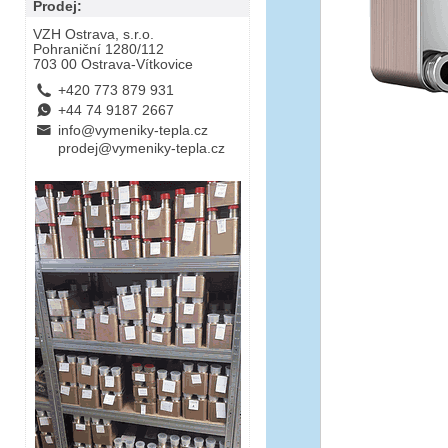
Prodej:
VZH Ostrava, s.r.o.
Pohraniční 1280/112
703 00 Ostrava-Vítkovice
L
+420 773 879 931
E
+44 74 9187 2667
B
info@vymeniky-tepla.cz
prodej@vymeniky-tepla.cz