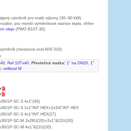
pájený výměník pro malé výkony (30–90 kW).
nzátor, pro menší výměníkové stanice tepla, ohřev
ní oleje
(PWO B10T-30).
výměník (nerezová ocel AISI 316)
m
x40
,
Ref 10Tx40
.
Převlečná matka:
1" na DN20
,
1"
:
velikost M
30/1P-SC-S 4x1"(45)
30/1P-SC-S 2x1"INT HEX+2x3/4"INT HEX
30/1P-SC-S 4x1"INT HEX(27)
30/1P-SC-M 2x28U(20)+2x1"&22U(20)
30/1P-SC-M 4x1"&22U(20)