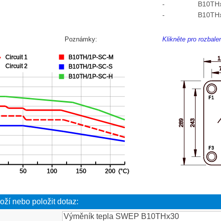
-
B10TH
-
B10TH
Poznámky:
Klikněte pro rozbal
oží nebo položit dotaz: