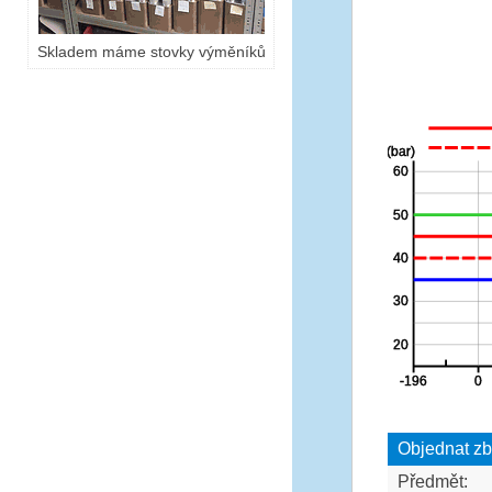
Skladem máme stovky výměníků
Objednat zb
Předmět: