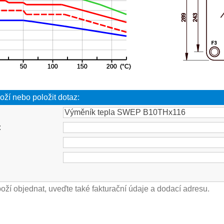
oží nebo položit dotaz:
: