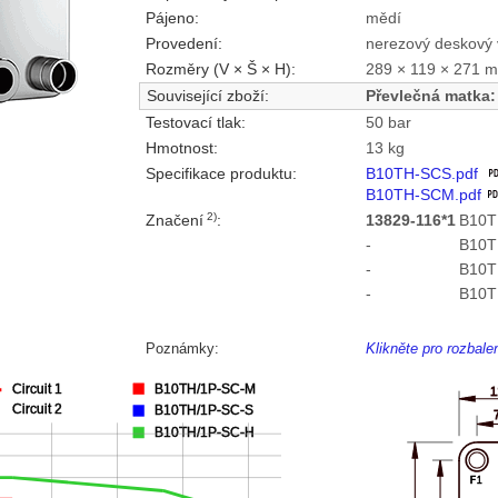
Pájeno:
mědí
Provedení:
nerezový deskový 
Rozměry (V × Š × H):
289 × 119 × 271 
Související zboží:
Převlečná matka:
Testovací tlak:
50 bar
Hmotnost:
13 kg
Specifikace produktu:
B10TH-SCS.pdf
B10TH-SCM.pdf
2)
Značení
:
13829-116*1
B10T
-
B10T
-
B10T
-
B10T
Poznámky:
Klikněte pro rozbal