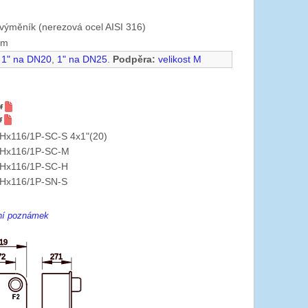
výměník (nerezová ocel AISI 316)
mm
1" na DN20
,
1" na DN25
.
Podpěra:
velikost M
Hx116/1P-SC-S 4x1"(20)
Hx116/1P-SC-M
Hx116/1P-SC-H
Hx116/1P-SN-S
ení poznámek