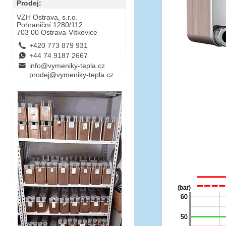
Prodej:
VZH Ostrava, s.r.o.
Pohraniční 1280/112
703 00 Ostrava-Vítkovice
L
+420 773 879 931
E
+44 74 9187 2667
B
info@vymeniky-tepla.cz
prodej@vymeniky-tepla.cz