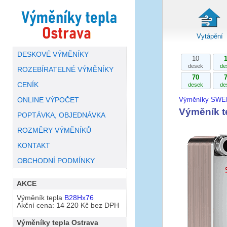
Vytápění
DESKOVÉ VÝMĚNÍKY
10
desek
de
ROZEBÍRATELNÉ VÝMĚNÍKY
70
CENÍK
desek
de
Výměníky SWE
ONLINE VÝPOČET
Výměník 
POPTÁVKA, OBJEDNÁVKA
ROZMĚRY VÝMĚNÍKŮ
KONTAKT
OBCHODNÍ PODMÍNKY
AKCE
Výměník tepla
B28Hx76
Akční cena: 14 220 Kč bez DPH
Výměníky tepla Ostrava