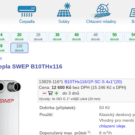
Čerpadla
Soláry
Chlazení mladiny
B
14
20
26
30
40
48
50
5
sek
desek
desek
desek
desek
desek
desek
des
78
116
sek
desek
P
tepla SWEP B10THx116
13829-116*1
B10THx116/1P-SC-S 4x1"(20)
Cena:
12 600 Kč
bez DPH
(15 246 Kč s DPH)
do 3 dnů
Vývody: 4x ISO G 1" vnější závit (20 mm)
Dobírka (příplatek):
50 Kč
Použití:
Klasický deskový 
Vhodný pro menší 
chlazení oleje
.
1)
3
Doporučený max. průtok
:
8 m
/h