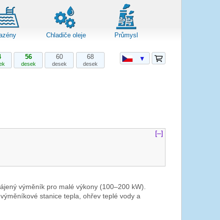
azény
Chladiče oleje
Průmysl
4
56
60
68
▼
ek
desek
desek
desek
[–]
pájený výměník pro malé výkony (100–200 kW).
výměníkové stanice tepla, ohřev teplé vody a