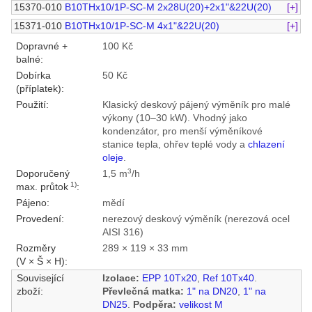
15370-010
B10THx10/1P-SC-M 2x28U(20)+2x1"&22U(20)
[+]
15371-010
B10THx10/1P-SC-M 4x1"&22U(20)
[+]
Dopravné +
100 Kč
balné:
Dobírka
50 Kč
(příplatek):
Použití:
Klasický deskový pájený výměník pro malé
výkony (10–30 kW). Vhodný jako
kondenzátor, pro menší výměníkové
stanice tepla, ohřev teplé vody a
chlazení
oleje
.
3
Doporučený
1,5 m
/h
1)
max. průtok
:
Pájeno:
mědí
Provedení:
nerezový deskový výměník (nerezová ocel
AISI 316)
Rozměry
289 × 119 × 33 mm
(V × Š × H):
Související
Izolace:
EPP 10Tx20
,
Ref 10Tx40
.
zboží:
Převlečná matka:
1" na DN20
,
1" na
DN25
.
Podpěra:
velikost M