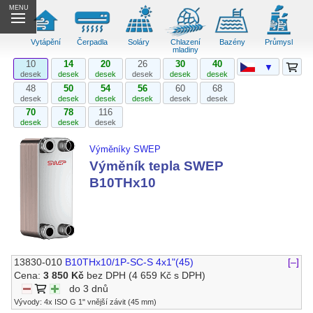
MENU
Vytápění
Čerpadla
Soláry
Chlazení
Bazény
Průmysl
mladiny
10
14
20
26
30
40
▼
desek
desek
desek
desek
desek
desek
48
50
54
56
60
68
desek
desek
desek
desek
desek
desek
70
78
116
desek
desek
desek
Výměníky SWEP
Výměník tepla SWEP
B10THx10
13830-010
B10THx10/1P-SC-S 4x1"(45)
[–]
Cena:
3 850 Kč
bez DPH
(4 659 Kč s DPH)
do 3 dnů
Vývody: 4x ISO G 1" vnější závit (45 mm)