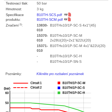
Testovací tlak:
50 bar
Hmotnost:
3 kg
Specifikace
B10TH-SCS.pdf
produktu:
B10TH-SCM.pdf
2)
Značení
:
13830-
B10THx10/1P-SC-S 4x1"(45)
010
15370-
B10THx10/1P-SC-M
010
2x28U(20)+2x1"&22U(20)
15371-
B10THx10/1P-SC-M 4x1"&22U(20)
010
-
B10THx10/1P-SC-H
-
B10THx10/1P-SN-S
Poznámky:
Klikněte pro rozbalení poznámek