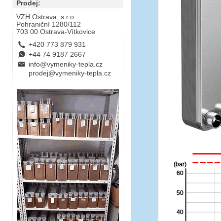
Prodej:
VZH Ostrava, s.r.o.
Pohraniční 1280/112
703 00 Ostrava-Vítkovice
L
+420 773 879 931
E
+44 74 9187 2667
B
info@vymeniky-tepla.cz
prodej@vymeniky-tepla.cz