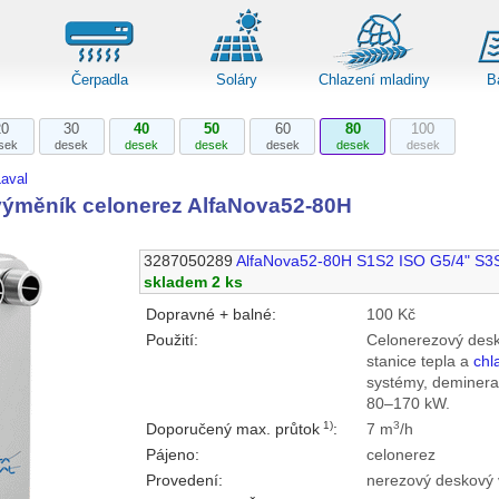
Čerpadla
Soláry
Chlazení mladiny
B
20
30
40
50
60
80
100
sek
desek
desek
desek
desek
desek
desek
aval
ýměník celonerez AlfaNova52-80H
3287050289
AlfaNova52-80H S1S2 ISO G5/4" S3
skladem 2 ks
Dopravné + balné:
100 Kč
Použití:
Celonerezový desk
stanice tepla a
chl
systémy, demineral
80–170 kW.
1)
3
Doporučený max. průtok
:
7 m
/h
Pájeno:
celonerez
Provedení:
nerezový deskový 