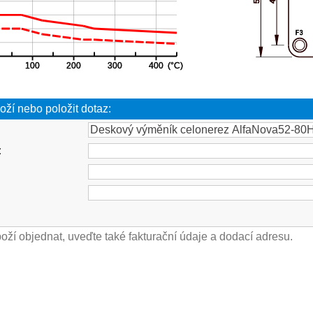
oží nebo položit dotaz:
: