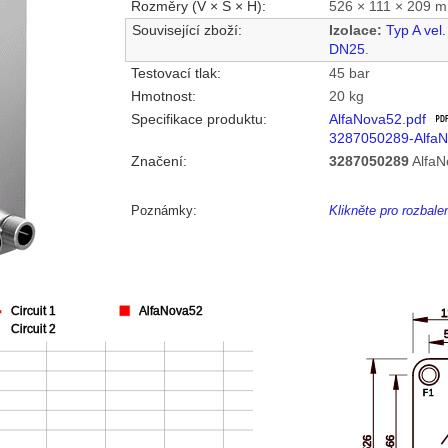
Rozměry (V × Š × H):
526 × 111 × 209 
Související zboží:
Izolace:
Typ A vel
DN25
.
Testovací tlak:
45 bar
Hmotnost:
20 kg
Specifikace produktu:
AlfaNova52.pdf
3287050289-Alfa
Značení:
3287050289
Alfa
Poznámky:
Klikněte pro rozbal