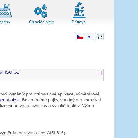
azény
Chladiče oleje
Průmysl
▼
S4 ISO G1"
[–]
ový výměník pro průmyslové aplikace, výměníkové
azení oleje
. Bez měděné pájky, vhodný pro korozivní
izovanou vodu, kyseliny a vysoké teploty. Výkon
výměník (nerezová ocel AISI 316)