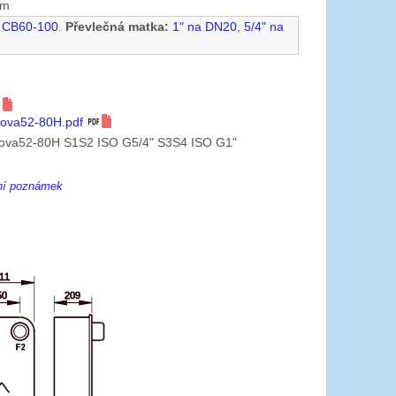
mm
. CB60-100
.
Převlečná matka:
1" na DN20
,
5/4" na
Nova52-80H.pdf
Nova52-80H S1S2 ISO G5/4" S3S4 ISO G1"
ení poznámek