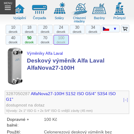
MENU
Vytápění
Čerpadla
Soláry
Chlazení
Bazény
Průmysl
mladiny
10
18
20
24
30
34
▼
desek
desek
desek
desek
desek
desek
40
50
70
100
desek
desek
desek
desek
Výměníky Alfa Laval
Deskový výměník Alfa Laval
AlfaNova27-100H
3287050287
AlfaNova27-100H S1S2 ISO G5/4" S3S4 ISO
G1"
[–]
dostupnost na dotaz
Vývody: 2x 1" ISO G + 2x 5/4" ISO G vnější závity (45 mm)
Dopravné +
100 Kč
balné:
Použití:
Celonerezový deskový výměník bez