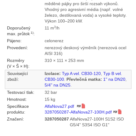
měděné pájky pro širší rozsah výkonů.
Vhodný pro agresivní média (např. volné
železo, destilovaná voda) a vysoké teploty.
Výkon 100–200 kW.
3
Doporučený
11 m
/h
1)
max. průtok
:
Pájeno:
celonerez
Provedení:
nerezový deskový výměník (nerezová ocel
AISI 316)
Rozměry
310 × 111 × 253 mm
(V × Š × H):
Související
Izolace:
Typ A vel. CB30-120
,
Typ B vel.
zboží:
CB30-100
.
Převlečná matka:
1" na DN20
,
5/4" na DN25
.
Testovací tlak:
32 bar
Hmotnost:
15 kg
Specifikace
AlfaNova27.pdf
produktu:
3287050287-AlfaNova27-100H.pdf
Značení:
3287050287
AlfaNova27-100H S1S2 ISO
G5/4" S3S4 ISO G1"