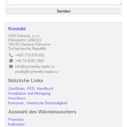
Kontakt
VZH Ostrava, s.r.o.
Pohraniční 1280/112
703 00 Ostrava-Vítkovice
Tschechische Republik
+420 773 879 931
L
+44 74 9187 2667
E
info@vymeniky-tepla.cz
B
prodej@vymeniky-tepla.cz
Nützliche Links
Zertifikate, PED, Handbuch
Installation und Reinigung
Anschluss
Korrosion, chemische Beständigkeit
Auswahl des Wärmetauschers
Preisliste
Kalkulator