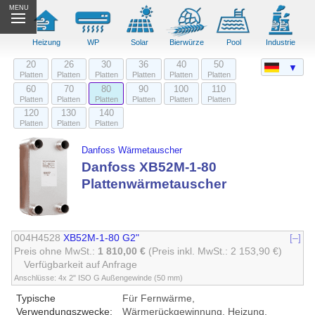
MENU
Heizung
WP
Solar
Bierwürze
Pool
Industrie
20
26
30
36
40
50
▼
Platten
Platten
Platten
Platten
Platten
Platten
60
70
80
90
100
110
Platten
Platten
Platten
Platten
Platten
Platten
120
130
140
Platten
Platten
Platten
Danfoss Wärmetauscher
Danfoss XB52M-1-80
Plattenwärmetauscher
004H4528
XB52M-1-80 G2"
[–]
Preis ohne MwSt.:
1 810,00 €
(Preis inkl. MwSt.: 2 153,90 €)
Verfügbarkeit auf Anfrage
Anschlüsse: 4x 2" ISO G Außengewinde (50 mm)
Typische
Für Fernwärme,
Verwendungszwecke:
Wärmerückgewinnung, Heizung,