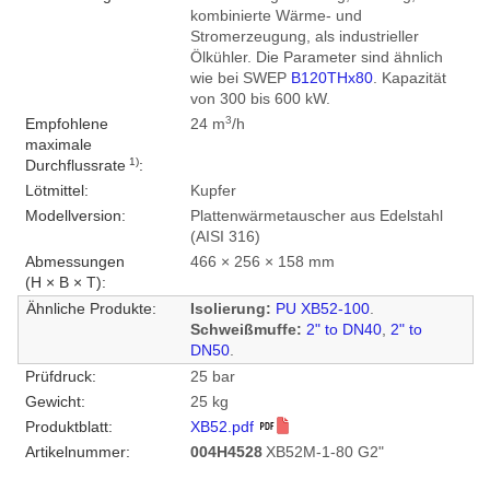
kombinierte Wärme- und
Stromerzeugung, als industrieller
Ölkühler. Die Parameter sind ähnlich
wie bei SWEP
B120THx80
. Kapazität
von 300 bis 600 kW.
3
Empfohlene
24 m
/h
maximale
1)
Durchflussrate
:
Lötmittel:
Kupfer
Modellversion:
Plattenwärmetauscher aus Edelstahl
(AISI 316)
Abmessungen
466 × 256 × 158 mm
(H × B × T):
Ähnliche Produkte:
Isolierung:
PU XB52-100
.
Schweißmuffe:
2" to DN40
,
2" to
DN50
.
Prüfdruck:
25 bar
Gewicht:
25 kg
Produktblatt:
XB52.pdf
Artikelnummer:
004H4528
XB52M-1-80 G2"