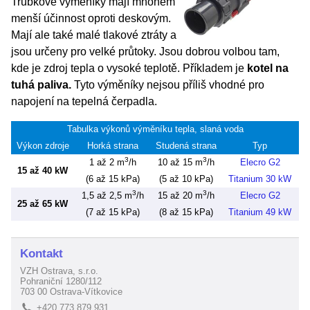
Trubkové výměníky mají mnohem
menší účinnost oproti deskovým.
Mají ale také malé tlakové ztráty a
jsou určeny pro velké průtoky. Jsou dobrou volbou tam,
kde je zdroj tepla o vysoké teplotě. Příkladem je
kotel na
tuhá paliva.
Tyto výměníky nejsou příliš vhodné pro
napojení na tepelná čerpadla.
Tabulka výkonů výměníku tepla, slaná voda
Výkon zdroje
Horká strana
Studená strana
Typ
3
3
1 až 2 m
/h
10 až 15 m
/h
Elecro G2
15 až 40 kW
(6 až 15 kPa)
(5 až 10 kPa)
Titanium 30 kW
3
3
1,5 až 2,5 m
/h
15 až 20 m
/h
Elecro G2
25 až 65 kW
(7 až 15 kPa)
(8 až 15 kPa)
Titanium 49 kW
Kontakt
VZH Ostrava, s.r.o.
Pohraniční 1280/112
703 00 Ostrava-Vítkovice
+420 773 879 931
L