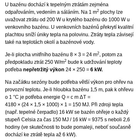
U bazénu dochází k tepelným ztrátám zejména
2
odpařováním, vedením a sáláním. Na 1 m
plochy lze
uvažovat ztrátu od 200 W u krytého bazénu do 1000 W u
venkovního bazénu. U venkovních bazénů překrytí kvalitní
plachtou sníží úniky tepla na polovinu. Ztráty tepla závisejí
také na teplotách okolí a bazénové vody.
2
Je-li plocha vnitřního bazénu 8 × 3 = 24 m
, potom za
2
předpokladu ztrát 250 W/m
bude k udržování teploty
potřeba
nepřetržitý výkon
24 × 250 =
6 kW.
Na začátku sezóny bude potřeba větší výkon pro ohřev na
provozní teplotu. Je-li hloubka bazénu 1,5 m, pak k ohřevu
o 1 °C je potřeba energie Q = c m ΔT =
4180 × (24 × 1,5 × 1000) × 1 = 150 MJ. Při zdroji tepla
(např. tepelné čerpadlo) 16 kW se bazén ohřeje o každý
stupeň Celsia za čas 150 MJ / 16 kW = 9375 s neboli 2,6
hodiny (ve skutečnosti to bude pomaleji, neboť současně
dochází ke ztrátě tepla až 6 kW).