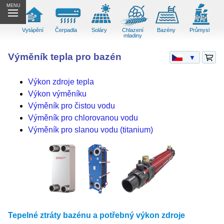
MENU
Vytápění
Čerpadla
Soláry
Chlazení
Bazény
Průmysl
mladiny
Výměník tepla pro bazén
▼
Výkon zdroje tepla
Výkon výměníku
Výměník pro čistou vodu
Výměník pro chlorovanou vodu
Výměník pro slanou vodu (titanium)
Tepelné ztráty bazénu a potřebný výkon zdroje