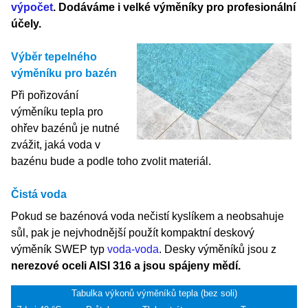
výpočet
. Dodáváme i velké výměníky pro profesionální
účely.
Výběr tepelného
výměníku pro bazén
Při pořizování
výměníku tepla pro
ohřev bazénů je nutné
zvážit, jaká voda v
bazénu bude a podle toho zvolit materiál.
Čistá voda
Pokud se bazénová voda nečistí kyslíkem a neobsahuje
sůl, pak je nejvhodnější použít kompaktní deskový
výměník SWEP typ
voda-voda
. Desky výměníků jsou z
nerezové oceli AISI 316 a jsou spájeny mědí.
Tabulka výkonů výměníků tepla (bez soli)