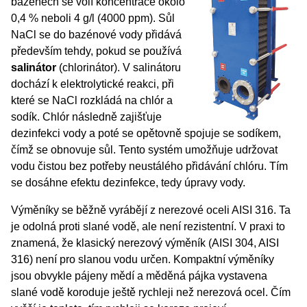
bazénech se volí koncentrace okolo
0,4 % neboli 4 g/l (4000 ppm). Sůl
NaCl se do bazénové vody přidává
především tehdy, pokud se používá
salinátor
(chlorinátor). V salinátoru
dochází k elektrolytické reakci, při
které se NaCl rozkládá na chlór a
sodík. Chlór následně zajišťuje
dezinfekci vody a poté se opětovně spojuje se sodíkem,
čímž se obnovuje sůl. Tento systém umožňuje udržovat
vodu čistou bez potřeby neustálého přidávání chlóru. Tím
se dosáhne efektu dezinfekce, tedy úpravy vody.
Výměníky se běžně vyrábějí z nerezové oceli AISI 316. Ta
je odolná proti slané vodě, ale není rezistentní. V praxi to
znamená, že klasický nerezový výměník (AISI 304, AISI
316) není pro slanou vodu určen. Kompaktní výměníky
jsou obvykle pájeny mědí a měděná pájka vystavena
slané vodě koroduje ještě rychleji než nerezová ocel. Čím