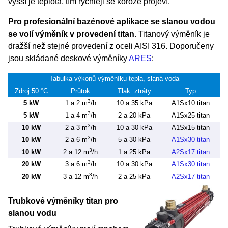
vyšší je teplota, tím rychleji se koroze projeví.
Pro profesionální bazénové aplikace se slanou vodou
se volí výměník v provedení titan.
Titanový výměník je
dražší než stejné provedení z oceli AISI 316. Doporučeny
jsou skládané deskové výměníky
ARES
:
Tabulka výkonů výměníku tepla, slaná voda
Zdroj 50 °C
Průtok
Tlak. ztráty
Typ
3
5 kW
1 a 2 m
/h
10 a 35 kPa
A1Sx10 titan
3
5 kW
1 a 4 m
/h
2 a 20 kPa
A1Sx25 titan
3
10 kW
2 a 3 m
/h
10 a 30 kPa
A1Sx15 titan
3
10 kW
2 a 6 m
/h
5 a 30 kPa
A1Sx30 titan
3
10 kW
2 a 12 m
/h
1 a 25 kPa
A2Sx17 titan
3
20 kW
3 a 6 m
/h
10 a 30 kPa
A1Sx30 titan
3
20 kW
3 a 12 m
/h
2 a 25 kPa
A2Sx17 titan
Trubkové výměníky titan pro
slanou vodu