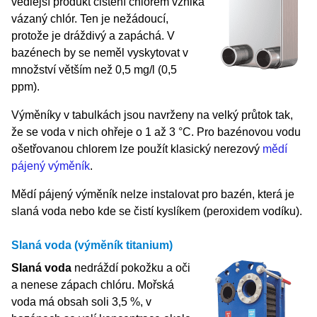
vedlejší produkt čištění chlórem vzniká
vázaný chlór. Ten je nežádoucí,
protože je dráždivý a zapáchá. V
bazénech by se neměl vyskytovat v
množství větším než 0,5 mg/l (0,5
ppm).
Výměníky v tabulkách jsou navrženy na velký průtok tak,
že se voda v nich ohřeje o 1 až 3 °C. Pro bazénovou vodu
ošetřovanou chlorem lze použít klasický nerezový
mědí
pájený výměník
.
Mědí pájený výměník nelze instalovat pro bazén, která je
slaná voda nebo kde se čistí kyslíkem (peroxidem vodíku).
Slaná voda (výměník titanium)
Slaná voda
nedráždí pokožku a oči
a nenese zápach chlóru. Mořská
voda má obsah soli 3,5 %, v