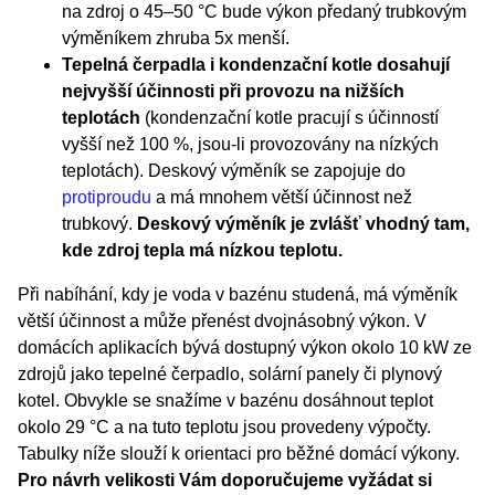
na zdroj o 45–50 °C bude výkon předaný trubkovým
výměníkem zhruba 5x menší.
Tepelná čerpadla i kondenzační kotle dosahují
nejvyšší účinnosti při provozu na nižších
teplotách
(kondenzační kotle pracují s účinností
vyšší než 100 %, jsou-li provozovány na nízkých
teplotách). Deskový výměník se zapojuje do
protiproudu
a má mnohem větší účinnost než
trubkový.
Deskový výměník je zvlášť vhodný tam,
kde zdroj tepla má nízkou teplotu.
Při nabíhání, kdy je voda v bazénu studená, má výměník
větší účinnost a může přenést dvojnásobný výkon. V
domácích aplikacích bývá dostupný výkon okolo 10 kW ze
zdrojů jako tepelné čerpadlo, solární panely či plynový
kotel. Obvykle se snažíme v bazénu dosáhnout teplot
okolo 29 °C a na tuto teplotu jsou provedeny výpočty.
Tabulky níže slouží k orientaci pro běžné domácí výkony.
Pro návrh velikosti Vám doporučujeme vyžádat si