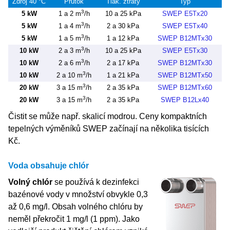
Zdroj 40 °C
Průtok
Tlak. ztráty
Typ
3
5 kW
1 a 2 m
/h
10 a 25 kPa
SWEP E5Tx20
3
5 kW
1 a 4 m
/h
2 a 30 kPa
SWEP E5Tx40
3
5 kW
1 a 5 m
/h
1 a 12 kPa
SWEP B12MTx30
3
10 kW
2 a 3 m
/h
10 a 25 kPa
SWEP E5Tx30
3
10 kW
2 a 6 m
/h
2 a 17 kPa
SWEP B12MTx30
3
10 kW
2 a 10 m
/h
1 a 21 kPa
SWEP B12MTx50
3
20 kW
3 a 15 m
/h
2 a 35 kPa
SWEP B12MTx60
3
20 kW
3 a 15 m
/h
2 a 35 kPa
SWEP B12Lx40
Čistit se může např. skalicí modrou. Ceny kompaktních
tepelných výměníků SWEP začínají na několika tisících
Kč.
Voda obsahuje chlór
Volný chlór
se používá k dezinfekci
bazénové vody v množství obvykle 0,3
až 0,6 mg/l. Obsah volného chlóru by
neměl překročit 1 mg/l (1 ppm). Jako