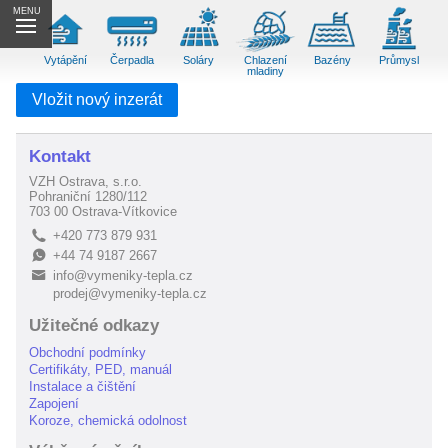
MENU
Vytápění
Čerpadla
Soláry
Chlazení
Bazény
Průmysl
mladiny
Vložit nový inzerát
Kontakt
VZH Ostrava, s.r.o.
Pohraniční 1280/112
703 00 Ostrava-Vítkovice
+420 773 879 931
L
+44 74 9187 2667
E
info@vymeniky-tepla.cz
B
prodej@vymeniky-tepla.cz
Užitečné odkazy
Obchodní podmínky
Certifikáty, PED, manuál
Instalace a čištění
Zapojení
Koroze, chemická odolnost