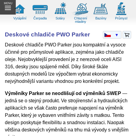
MENU
Vytápění
Čerpadla
Soláry
Chlazení
Bazény
Průmysl
mladiny
Deskové chladiče PWO Parker
▼
Deskové chladiče PWO Parker jsou kompaktní a vysoce
účinné pro průmyslové aplikace, zejména jako chladiče
oleje. Nejobvyklejší provedení je z nerezové oceli AISI
316, desky jsou spájené mědí. Díky široké škále
dostupných modelů lze výpočtem vybrat ekonomicky
nejvýhodnější variantu vhodnou pro konkrétní projekt.
Výměníky Parker se neodlišují od výměníků SWEP
—
jedná se o stejný produkt. Ve strojírenství a hydraulických
aplikacích se však často preferuje napojení na výměník
Parker, který je vybaven vnitřními závity s matkou. Tento
design poskytuje flexibilitu a snadnou instalaci. Naopak
většina deskových výměníků na trhu má vývody s vnějším