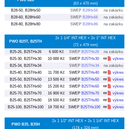
(63 x 470 mm)
B28-50, B28Hx50
SWEP
B28Hx56
na zakázku
B28-60, B28Hx60
SWEP
B28Hx66
na zakázku
B28-80, B28Hx80
SWEP
B28Hx86
na zakázku
2x 1 1/4" INT HEX + 2x 1" INT HEX
PWO B25T, B25TH
(72 x 479 mm)
B25-26, B25THx26
6 600 Kč
SWEP
B25THx26
na zakázku
B25-30, B25THx30
10 000 Kč
SWEP
B25THx30
výkres
B25-34, B25THx34
SWEP
B25THx34
na zakázku
B25-40, B25THx40
11 700 Kč
SWEP
B25THx40
výkres
B25-50, B25THx50
13 500 Kč
SWEP
B25THx50
výkres
B25-60, B25THx60
15 200 Kč
SWEP
B25THx60
výkres
B25-70, B25THx70
16 900 Kč
SWEP
B25THx70
výkres
B25-80, B25THx80
18 500 Kč
SWEP
B25THx80
výkres
B25-100, B25THx100
19 700 Kč
SWEP
B25THx100
výkres
2x 1 1/2" INT HEX + 2x 1 1/4" INT HEX
PWO B35, B35H
(174 x 324 mm)