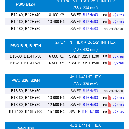
2x 1 1/4" INT HEX + 2x 1" INT HEX
PWO B12H
(63 x 234 mm)
B12-40, B12Hx40
8 100 Kč
SWEP
B12Hx40
výkres
B12-60, B12Hx60
10 400 Kč
SWEP
B12Hx60
výkres
B12-80, B12Hx80
SWEP
B12Hx80
na zakázku
2x 3/4" INT HEX + 2x 1/2" INT HEX
PWO B15, B15TH
(40 x 432 mm)
B15-30, B15THx30
6 000 Kč
SWEP B15THx30
výkres
B15-40, B15THx40
6 900 Kč
SWEP B15THx40
výkres
4x 1 1/4" INT HEX
PWO B16, B16H
(63 x 320 mm)
B16-50, B16Hx50
SWEP
B16Hx50
na zakázku
B16-60, B16Hx60
10 600 Kč
SWEP
B16Hx60
výkres
B16-80, B16Hx80
12 500 Kč
SWEP
B16Hx80
výkres
B16-100, B16Hx100
15 100 Kč
SWEP
B16Hx100
výkres
4x 1 1/4" INT HEX
PWO B28