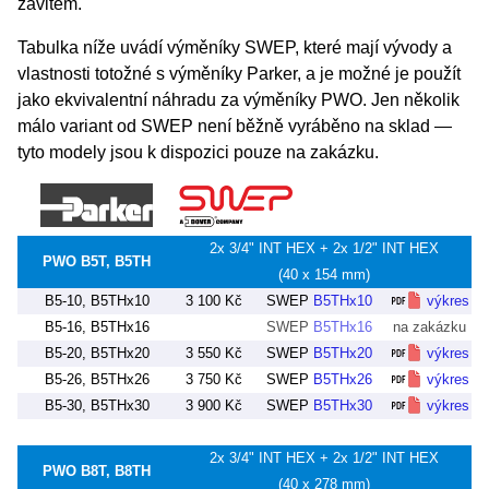
závitem.
Tabulka níže uvádí výměníky SWEP, které mají vývody a
vlastnosti totožné s výměníky Parker, a je možné je použít
jako ekvivalentní náhradu za výměníky PWO. Jen několik
málo variant od SWEP není běžně vyráběno na sklad —
tyto modely jsou k dispozici pouze na zakázku.
2x 3/4" INT HEX + 2x 1/2" INT HEX
PWO B5T, B5TH
(40 x 154 mm)
B5-10, B5THx10
3 100 Kč
SWEP
B5THx10
výkres
B5-16, B5THx16
SWEP
B5THx16
na zakázku
B5-20, B5THx20
3 550 Kč
SWEP
B5THx20
výkres
B5-26, B5THx26
3 750 Kč
SWEP
B5THx26
výkres
B5-30, B5THx30
3 900 Kč
SWEP
B5THx30
výkres
2x 3/4" INT HEX + 2x 1/2" INT HEX
PWO B8T, B8TH
(40 x 278 mm)