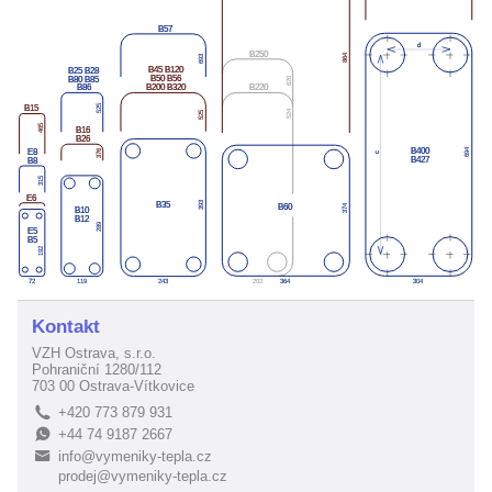
Kontakt
VZH Ostrava, s.r.o.
Pohraniční 1280/112
703 00 Ostrava-Vítkovice
+420 773 879 931
L
+44 74 9187 2667
E
info@vymeniky-tepla.cz
B
prodej@vymeniky-tepla.cz