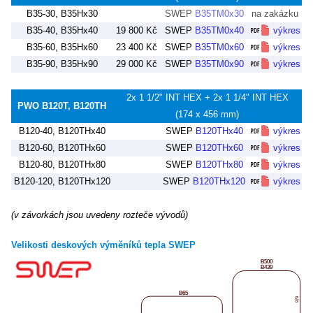
B35-30, B35Hx30
SWEP
B35TM0x30
na zakázku
B35-40, B35Hx40
19 800 Kč
SWEP
B35TM0x40
výkres
B35-60, B35Hx60
23 400 Kč
SWEP
B35TM0x60
výkres
B35-90, B35Hx90
29 000 Kč
SWEP
B35TM0x90
výkres
2x 1 1/2" INT HEX + 2x 1 1/4" INT HEX
PWO B120T, B120TH
(174 x 456 mm)
B120-40, B120THx40
SWEP
B120THx40
výkres
B120-60, B120THx60
SWEP
B120THx60
výkres
B120-80, B120THx80
SWEP
B120THx80
výkres
B120-120, B120THx120
SWEP
B120THx120
výkres
(v závorkách jsou uvedeny rozteče vývodů)
Velikosti deskových výměníků tepla SWEP