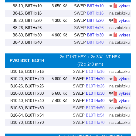
B8-10, B8THx10
3 650 Kč
SWEP
B8THx10
výkres
B8-16, B8THx16
SWEP
B8THx16
na zakázku
B8-20, B8THx20
4 300 Kč
SWEP
B8THx20
výkres
B8-26, B8THx26
SWEP
B8THx26
na zakázku
B8-30, B8THx30
4 900 Kč
SWEP
B8THx30
výkres
B8-40, B8THx40
SWEP
B8THx40
na zakázku
2x 1" INT HEX + 2x 3/4" INT HEX
PWO B10T, B10TH
(72 x 243 mm)
B10-16, B10THx16
SWEP
B10THx16
na zakázku
B10-20, B10THx20
5 800 Kč
SWEP
B10THx20
výkres
B10-26, B10THx26
SWEP
B10THx26
na zakázku
B10-30, B10THx30
6 600 Kč
SWEP
B10THx30
výkres
B10-40, B10THx40
7 400 Kč
SWEP
B10THx40
výkres
B10-50, B10THx50
SWEP
B10THx50
na zakázku
B10-54, B10THx54
SWEP
B10THx54
na zakázku
B10-70, B10THx70
SWEP
B10THx70
na zakázku